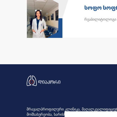
სოფო სოფ
რეაბილიტოლოგი
მრავალპროფილური კლინიკა, მაღალკვალიფიციუ
მომსახურეობა, ხარისხზე ორიენტირებული